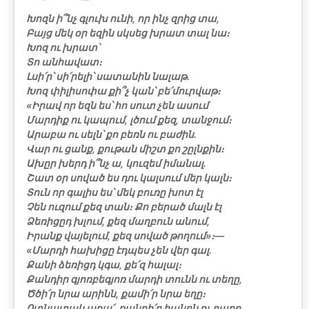
Խոզն ի՞նչ գլուխ ունի, որ ինչ զրից տա,
Բայց մեկ օր եզին սկսեց խրատ տալ նա։
Խոզ ու խրատ՝
Տո անհավատ։
Լսի՛ր՝ սի՛րելի՝ սատանին նալաթ․
Խոզ փիլիսոփա քի՞չ կան՝ բե՛մուրվաթ։
«Իրավ որ եզն ես՝ հո սուտ չեն ասում
Մարդիք ու կապում, լծում քեզ, տանջում։
Արաբա ու սելն՝ քո բեռն ու բաժին.
Վար ու ցանք, քութան միշտ քո շըլնքին։
Ախըր խերդ ի՞նչ ա, կուզեմ իմանալ.
Շատ օր սոված ես դու կալսում մեր կալն։
Տուն որ գալիս ես՝ մեկ բուռը խոտ էլ
Չեն ուզում քեզ տան։ Քո բերած մալն էլ
Ձեռիցըդ խլում, քեզ մաղբուն անում,
Իրանք վայելում, քեզ սոված թողում»։―
«Մարդի հախիցը էդպես չեն վեր գալ.
Քանի ձեռիցդ կգա, քե՛զ հալալ։
Քանդիր գյոռբեգյոռ մարդի տունն ու տեղը,
Ծծի՛ր նրա արինն, քամի՛ր նրա եղը։
Ոտնատակ արա՛, քանդի՛ր հանդն ու բաղը,