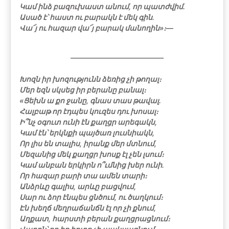
Կամ ինձ բազուխաստ անում, որ պատժվիմ.
Ասած է՝ հաստ ու բարակն է մեկ գին.
Վա՜յ ու հազար վա՜յ բարակ մանողին»։―
―――――――――――――
Խոզն իր խոզությունն ձեռից չի թողալ։
Մեր եզն սկսեց իր բերանը բանալ։
«Ցեխն ա քո ջանը, գնաս տաս թավալ.
Հալբաթ որ էդպես կուզես դու խոսալ։
Ի՞նչ օգուտ ունի էն քաղցր արեգակն,
Կամ էն՝ երկնքի պայծառ լուսնիակն,
Որ լիս են տալիս, իրանք մեր մտնում,
Մեզանից մեկ քաղցր խոսք էլ չեն լսում։
Կամ անբան երկիրն ո՞ւմնից խեր ունի.
Որ հազար բարի տա ամեն տարի։
Անձրևը գալիս, արևը բացվում,
Սար ու ձոր էնպես ցնծում, ու ծաղկում։
Էն խեղճ մեղրաճանճն էլ որ չի քնում,
Աղքատ, հարստի բերան քաղցրացնում։