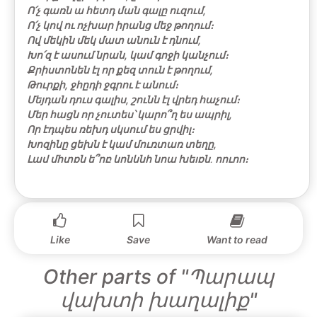
Ո՛չ գառն ա հետդ ման գալը ուզում,
Ո՛չ կով ու ոչխար իրանց մեջ թողում։
Ով մեկին մեկ մատ անուն է դնում,
Խո՛զ է ասում նրան, կամ գոջի կանչում։
Քրիստոնեն էլ որ քեզ տուն է թողում,
Թուրքի, ջհըդի ջգրու է անում։
Մեյդան դուս գալիս, շունն էլ վրեդ հաչում։
Մեր հացն որ չուտես՝ կարո՞ղ ես ապրիլ,
Որ էդպես ռեխդ սկսում ես ցրվիլ։
Խոզինը ցեխն է կամ մուռտառ տեղը,
Լավ միտքն ե՞րբ կընկնի նրա խելքն, ղուղը։
Դու լագոդներիդ՝ է՛դ խրատը տու՛ր,
Որ տնաքանդություն անեն, հասնին ուր։
Ես իմ աշխատանքն ձեռից չեմ թողալ,
Քանի շունչ ունիմ ու խեր կարեմ տալ,
Իմացողի հմար ես չեմ աշխատում,
Like
Save
Want to read
Խեր տալն եմ ուզում, տեսնում, մխիթարվում»։―
Other parts of "Պարապ
վախտի խաղալիք"