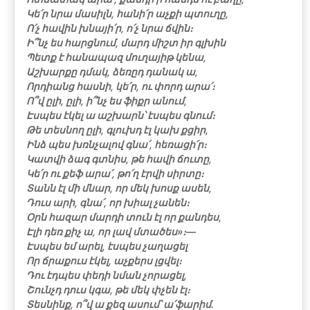
Կե՛ր նրա մասիլն, հանի՛ր աչքի պտուղը,
Ո՛չ հավին խնայի՛ր, ո՛չ նրա ճվին։
Ի՞նչ ես հարցնում, մարդ միշտ իր գլխին
Պետք է հանապազ մուղայիթ կենա,
Աշխարքը դմակ, ձեռըդ դանակ ա,
Որդիանց հասնի, կե՛ր, ու փորդ արա՛։
Ո՞վ ըլի, ըլի, ի՞նչ ես ֆիքր անում,
Էսպես էկել ա աշխարն՝ էսպես գնում։
Թե տեսնող ըլի, գլուխդ էլ կախ քցիր,
Ինձ պես խռնչալով գնա՛, հեռացի՛ր։
Կատվի ձագ գտնիս, թե հավի ճուտը,
Կե՛ր ու քեֆ արա՛, թո՛ղ էրվի սիրտը։
Տանն էլ մի մնար, որ մեկ խոսք ասեն,
Դուս արի, գնա՛, որ խիալ չանեն։
Օրն հազար մարդի տուն էլ որ քանդես,
Էլի դեռ քիչ ա, որ լավ մտածես»։―
Էսպես եմ արել, էսպես չաղացել
Որ ճրաքուս էկել, աչքերս լցվել։
Դու էդպես փեդի նման չորացել,
Շունչդ դուս կգա, թե մեկ փչեն էլ։
Տեսնինք, ո՞վ ա քեզ ասում՝ ա՛ֆարիմ.