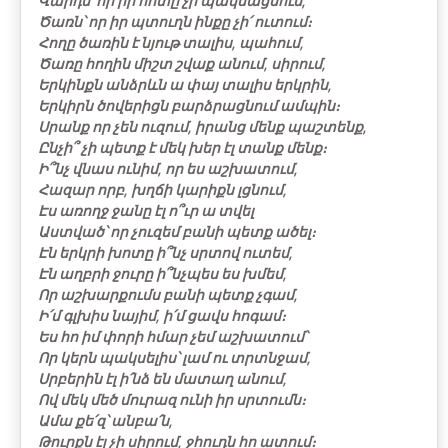
Վարդն՝ որ իր հոտը չի պակսացնում,
Ծառն՝ որ իր պտուղն ինքը չի՛ ուտում։
Հողը ծառին է նյութ տալիս, պահում,
Ծառը հողին միշտ շվաք անում, սիրում,
Երկինքն անձրևն ա փայ տալիս երկրին,
Երկիրն ծովերիցն բարձրացնում ամպին։
Սրանք որ չեն ուզում, իրանց մենք պաշտենք,
Ընչի՞ չի պետք է մեկ խեր էլ տանք մենք։
Ի՞նչ վնաս ունիմ, որ ես աշխատում,
Հազար որբ, խղճի կարիքն լցնում,
Էս առողջ ջանը էլ ո՞ւր ա տվել
Աստված՝ որ չուզեմ բանի պետք ածել։
Էն երկրի խոտը ի՞նչ սրտով ուտեմ,
Էն աղբրի ջուրը ի՞նչպես ես խմեմ,
Որ աշխարքումս բանի պետք չգամ,
Ի՛մ գլխիս նայիմ, ի՛մ ցավս հոգամ։
Ես հո իմ փորի հմար չեմ աշխատում՝
Որ կերն պակսելիս՝ լամ ու տրտնջամ,
Սրբերին էլ ի՛նձ են մատաղ անում,
Ով մեկ մեծ մուրազ ունի իր սրտումն։
Ամա քե՛զ՝ անբա՛ն,
Թուրքն էլ չի սիրում, ջհուդն հո ատում։