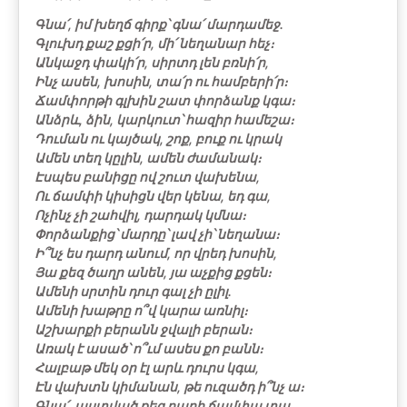
Գնա՛, իմ խեղճ գիրք՝ գնա՛ մարդամեջ.
Գլուխդ քաշ քցի՛ր, մի՛ նեղանար հեչ։
Անկաջդ փակի՛ր, սիրտդ լեն բռնի՛ր,
Ինչ ասեն, խոսին, տա՛ր ու համբերի՛ր։
Ճամփորթի գլխին շատ փորձանք կգա։
Անձրև, ձին, կարկուտ՝ հազիր համեշա։
Դուման ու կայծակ, շոք, բուք ու կրակ
Ամեն տեղ կըլին, ամեն ժամանակ։
Էսպես բանիցը ով շուտ վախենա,
Ու ճամփի կիսիցն վեր կենա, եդ գա,
Ոչինչ չի շահվիլ, դարդակ կմնա։
Փորձանքից՝ մարդը՝ լավ չի՝ նեղանա։
Ի՞նչ ես դարդ անում, որ վրեդ խոսին,
Յա քեզ ծաղր անեն, յա աչքից քցեն։
Ամենի սրտին դուր գալ չի ըլիլ.
Ամենի խաթրը ո՞վ կարա առնիլ։
Աշխարքի բերանն ջվալի բերան։
Առակ է ասած՝ ո՞ւմ ասես քո բանն։
Հալբաթ մեկ օր էլ արև դուրս կգա,
Էն վախտն կիմանան, թե ուզածդ ի՞նչ ա։
Գնա՛, աստված քեզ բարի ճամփա տա,