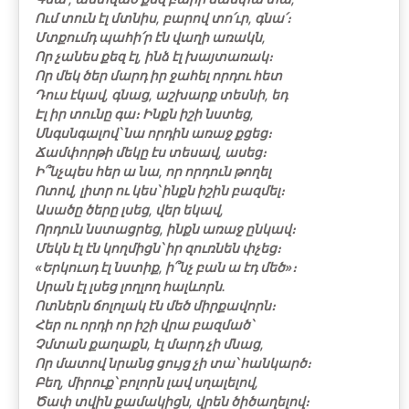
Ում տուն էլ մտնիս, բարով տո՛ւր, գնա՛։
Մտքումդ պահի՛ր էն վաղի առակն,
Որ չանես քեզ էլ, ինձ էլ խայտառակ։
Որ մեկ ծեր մարդ իր ջահել որդու հետ
Դուս էկավ, գնաց, աշխարք տեսնի, եդ
Էլ իր տունը գա։ Ինքն իշի նստեց,
Սնգսնգալով՝ նա որդին առաջ քցեց։
Ճամփորթի մեկը էս տեսավ, ասեց։
Ի՞նչպես հեր ա նա, որ որդուն թողել
Ոտով, լիտր ու կես՝ ինքն իշին բազմել։
Ասածը ծերը լսեց, վեր եկավ,
Որդուն նստացրեց, ինքն առաջ ընկավ։
Մեկն էլ էն կողմիցն՝ իր զուռնեն փչեց։
«Երկուսդ էլ նստիք, ի՞նչ բան ա էդ մեծ»։
Սրան էլ լսեց լողլող հալևորն.
Ոտներն ճոլոլակ էն մեծ միրքավորն։
Հեր ու որդի որ իշի վրա բազմած՝
Չմտան քաղաքն, էլ մարդ չի մնաց,
Որ մատով նրանց ցույց չի տա՝ հանկարծ։
Բեղ, միրուք՝ բոլորն լավ սղալելով,
Ծափ տվին քամակիցն, վրեն ծիծաղելով։