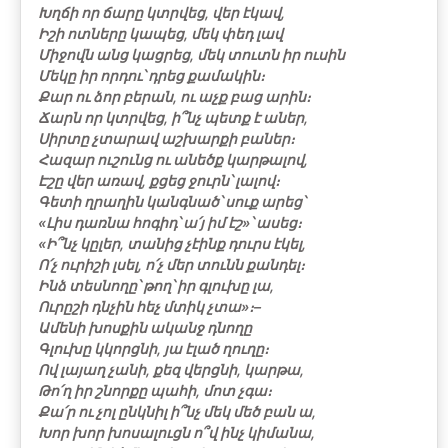
Խղճի որ ճարը կտրվեց, վեր էկավ,
Իշի ոտները կապեց, մեկ փեդ լավ
Միջովն անց կացրեց, մեկ տուտն իր ուսին
Մեկը իր որդու՝ դրեց քամակին։
Քար ու ձոր բերան, ու աչք բաց արին։
Ճարն որ կտրվեց, ի՞նչ պետք է աներ,
Սիրտը չտարավ աշխարքի բաներ։
Հազար ուշունց ու անեծք կարթալով,
Էշը վեր առավ, քցեց ջուրն՝ լալով։
Գետի ղրաղին կանգնած՝ սուք արեց՝
«Լիս դառնա հոգիդ՝ ա՛յ իմ էշ»՝ ասեց։
«Ի՞նչ կըլեր, տանից չէինք դուրս էկել,
Ո՛չ ուրիշի լսել, ո՛չ մեր տունն քանդել։
Ինձ տեսնողը՝ թող՝ իր գլուխը լա,
Ուրըշի դնչին հեչ մտիկ չտա»։–
Ամենի խոսքին ականջ դնողը
Գլուխը կկորցնի, յա էլած ղուղը։
Ով լայաղ չանի, քեզ վերցնի, կարթա,
Թո՛ղ իր շնորքը պահի, մոտ չգա։
Քա՛ր ու չոլ ընկնիլ ի՞նչ մեկ մեծ բան ա,
Խոր խոր խոսալուցն ո՞վ ինչ կիմանա,