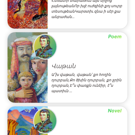
Հեռաւոր տարածուն այս միջոց
լայնութեանՈր խլէ ուժգինի քոյ սուրբ
տեսութեանԿարօտիւ զնա ի սէր քա
անբաժան…
Poem
Վաթան
Ա՜խ վաթան, վաթան՝ քո հողին
ղուրբան,Քո ծխին ղուրբան, քո ջրին
ղուրբան,Է՞ս փառքն ունէիր, է՞ս
պատիւն …
Novel