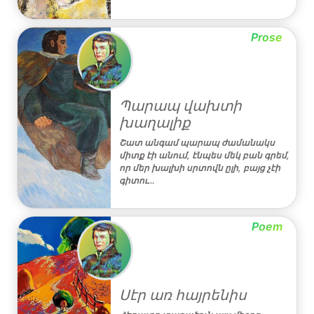
Prose
Պարապ վախտի
խաղալիք
Շատ անգամ պարապ ժամանակս
միտք էի անում, էնպես մեկ բան գրեմ,
որ մեր խալխի սրտովն ըլի, բայց չէի
գիտու…
Poem
Սէր առ հայրենիս