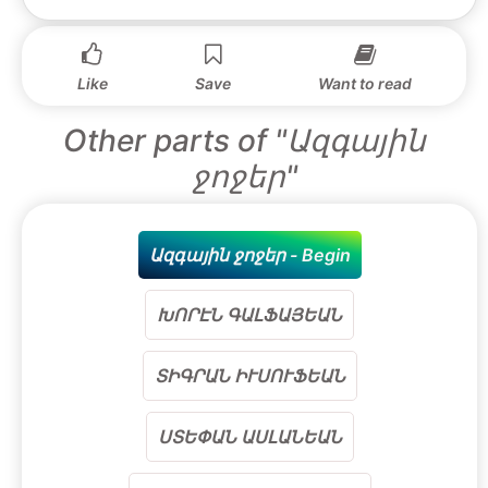
Like
Save
Want to read
Other parts of "Ազգային
ջոջեր"
Ազգային ջոջեր - Begin
ԽՈՐԷՆ ԳԱԼՖԱՅԵԱՆ
ՏԻԳՐԱՆ ԻՒՍՈՒՖԵԱՆ
ՍՏԵՓԱՆ ԱՍԼԱՆԵԱՆ