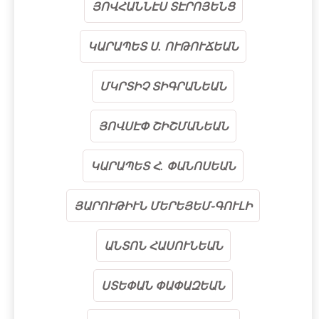
ՅՈՎՀԱՆՆԷՍ ՏԷՐՈՅԵՆՑ
ԿԱՐԱՊԵՏ Ս. ՈՒԹՈՒՃԵԱՆ
ՄԿՐՏԻՉ ՏԻԳՐԱՆԵԱՆ
ՅՈՎՍԷՓ ՇԻՇՄԱՆԵԱՆ
ԿԱՐԱՊԵՏ Հ. ՓԱՆՈՍԵԱՆ
ՅԱՐՈՒԹԻՒՆ ՄԵՐԵՅԵՄ֊ԳՈՒԼԻ
ԱՆՏՈՆ ՀԱՍՈՒՆԵԱՆ
ՍՏԵՓԱՆ ՓԱՓԱԶԵԱՆ