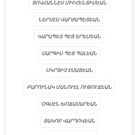
ՅՈՎՀԱՆՆԷՍ ՄԻՒՀԵՆՏԻՍԵԱՆ
ՆԵՐՍԷՍ ՎԱՐԺԱՊԵՏԵԱՆ
ԿԱՐԱՊԵՏ ՊԷՅ ԵՐԵՄԵԱՆ
ՍԱՐԳԻՍ ՊԷՅ ՊԱԼԵԱՆ
ՄԿՐՏԻՉ ԷՍԱՅԵԱՆ
ԲԱՐՈՒՆԱԿ ՄԱՆՈՒԷԼ ՈՒԹՈՒՃԵԱՆ
ՕԳՍԷՆ ԽՈՃԱՍԱՐԵԱՆ
ՅԱԿՈԲ ՎԱՐԴՈՎԵԱՆ