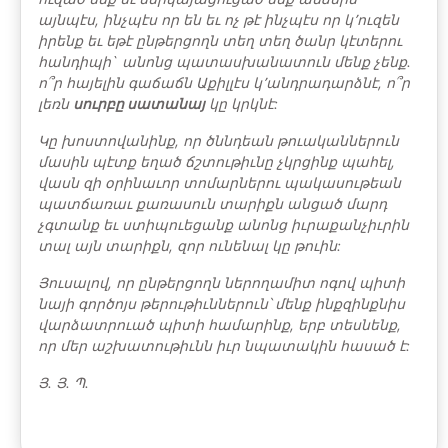
այնպէս, ինչպէս որ են եւ ոչ թէ ինչպէս որ կ՚ուզեն
իրենք եւ եթէ ընթերցողն տեղ տեղ ծանր կէտերու
հանդիպի` անոնց պատասխանա­տուն մենք չենք.
ո՞ր հայելին գաճաճն Աքիլլէս կ՚անդրադարձնէ, ո՞ր
լեռն
սուրբը սատանայ
կը կրկնէ:
Կը խոստովանինք, որ ծննդեան թուականներուն
մասին պէտք եղած ճշտութիւնը չկրցինք պահել,
վասն զի օրինաւոր տոմարներու պակասութեան
պատճառաւ քառասուն տարիքն անցած մարդ
չգտանք եւ ստիպուեցանք անոնց իւրաքանչիւրին
տալ այն տարիքն, զոր ունենալ կը թուին:
Յուսալով, որ ընթերցողն ներողամիտ ոգով պիտի
նայի գործոյս թերու­թիւններուն՝ մենք ինքզինքնիս
վարձատրուած պիտի համարինք, երբ տես­նենք,
որ մեր աշխատութիւնն իւր նպատակին հասած է:
Յ. Յ. Պ.