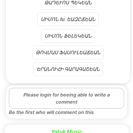
ԹԱԴԵՒՈՍ ՊԵԿԵԱՆ
ՍԻՄՈՆ Խ. ԵԱԶԸՃԵԱՆ
ՍԻՄՈՆ ՖԵԼԵԿԵԱՆ
ԹՈՎՄԱՍ ՖԱՍՈՒԼԵԱՃԵԱՆ
ԵՐԱՆՈՒՀԻ ԳԱՐԱԳԱՇԵԱՆ
Please login for beeing able to write a
comment
Be the first who will comment on this
Yatuk Music