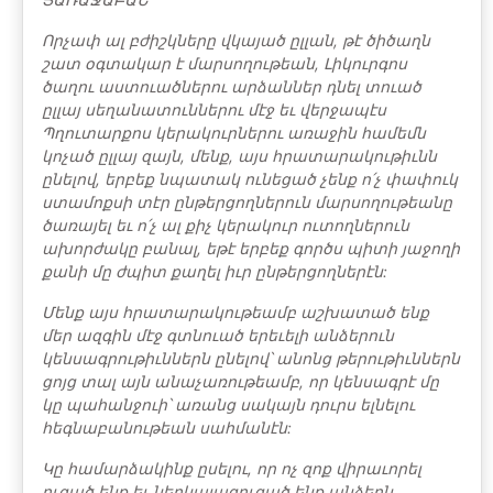
Որչափ ալ բժիշկները վկայած ըլլան, թէ ծիծաղն
շատ օգտակար է մար­սողութեան, Լիկուրգոս
ծաղու աստուածներու արձաններ դնել տուած
ըլլայ սե­ղանատուններու մէջ եւ վերջապէս
Պղուտարքոս կերակուրներու առաջին հա­մեմն
կոչած ըլլայ զայն, մենք, այս հրատարակութիւնն
ընելով, երբեք նպա­տակ ունեցած չենք ո՛չ փափուկ
ստամոքսի տէր ընթերցողներուն մարսողու­թեանը
ծառայել եւ ո՛չ ալ քիչ կերակուր ուտողներուն
ախորժակը բանալ, եթէ երբեք գործս պիտի յաջողի
քանի մը ժպիտ քաղել իւր ընթերցողներէն:
Մենք այս հրատարակութեամբ աշխատած ենք
մեր ազգին մէջ գտնուած երեւելի անձերուն
կենսագրութիւններն ընելով՝ անոնց թերութիւններն
ցոյց տալ այն անաչառութեամբ, որ կենսագրէ մը
կը պահանջուի՝ առանց սակայն դուրս ելնելու
հեգնաբանութեան սահմանէն:
Կը համարձակինք ըսելու, որ ոչ զոք վիրաւորել
ուզած ենք եւ ներկայա­ցուցած ենք անձերն