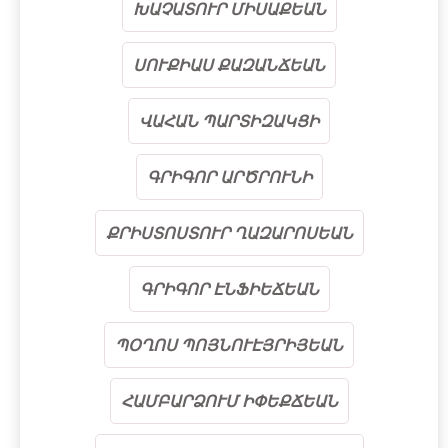
ԽԱՉԱՏՈՒՐ ՄԻՍԱՔԵԱՆ
ՍՈՒՔԻԱՍ ՔԱԶԱՆՃԵԱՆ
ՎԱՀԱՆ ՊԱՐՏԻԶԱԿՑԻ
ԳՐԻԳՈՐ ԱՐԾՐՈՒՆԻ
ՔՐԻՍՏՈՍՏՈՒՐ ՂԱԶԱՐՈՍԵԱՆ
ԳՐԻԳՈՐ ԷՆՖԻԵՃԵԱՆ
ՊՕՂՈՍ ՊՈՅՆՈՒԷՅՐԻՅԵԱՆ
ՀԱՄԲԱՐՁՈՒՄ ԻՓԵՔՃԵԱՆ