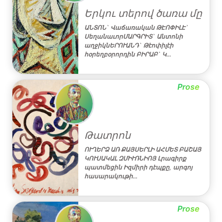
Երկու տերով ծառա մը
ԱՆՏՈՆ` Վաճառական ԹԷՈՓԻԼԷ`
ՍեղանաւորՄԱՐԳՐԻՏ` Անտոնի
աղջիկնԵՐՈՒԱՆԴ` Թէոփիլէի
հօրեղբօրորդին ԲԻՐԱԲ` Կ…
Prose
Թատրոն
ՈՒՂԵՐՁ ԱՌ ՔԱՅՍԵՐԼԻ ԱՀՄԵՏ ԲԱՇԱՅ
ԿՈՒՍԱԿԱԼ ԶՄԻՒՌՆԻՈՅ Լրագիրք
պատմեցին Իզմիրի դէպքը, արգոյ
հասարակութի…
Prose