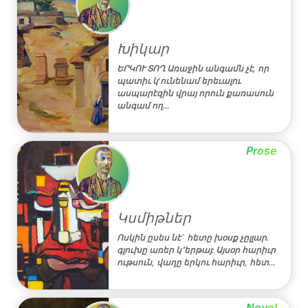
Խիկար
ԵՐԿՈՒ ՏՈՂ Առաջին անգամն չէ, որ
պատիւ կ'ունենամ երեւալու
ասպարէզին վրայ որուն քառասուն
անգամ ող…
Prose
Կսմիթներ
Ոսկին ըսես նէ` հետը խօսք չըլլար.
գլուխը առեր կ՚երթայ: Այսօր հարիւր
ութսուն, վաղը երկու հարիւր, հետ…
Novel