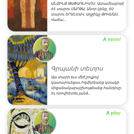
ԱՆՁԻՆՔ ԹԱՓԱՌՆԻԿՈՍ, Ատամնաբոյժ,
45 տարու ՄԱՐԹԱ, Անոր կինը, 60
տարու ԵՐԱՆԵԱԿ, Աղջիկը ԹՈՎՄԱՍ,
Վաճա…
A novel
Գրպանի տետրս
Այս տարի եւս մեծ շուքով
կատարուեցաւ Իզմիրեանց կտակի
մրցանակաբաշխութեանց հանդէսը։
Եւ որովհետեւ յանձ…
A play