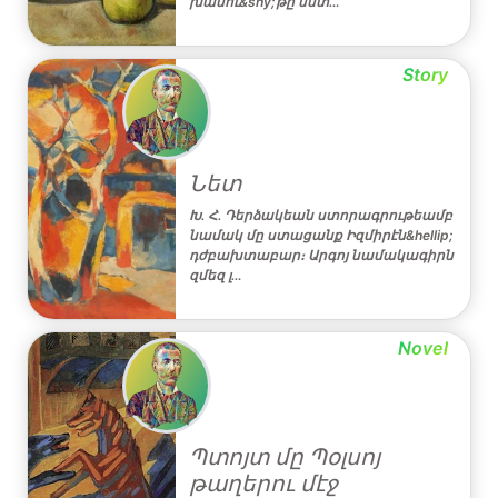
խանու&shy;թը նստ…
Story
Նետ
Խ. Հ. Դերձակեան ստորագրութեամբ
նամակ մը ստացանք Իզմիրէն&hellip;
դժբախտաբար։ Արգոյ նամակագիրն
զմեզ լ…
Novel
Պտոյտ մը Պօլսոյ
թաղերու մէջ