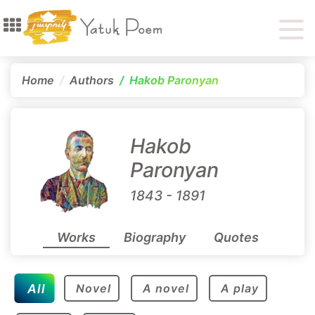
Home
Authors
Hakob Paronyan
Hakob
Paronyan
1843 - 1891
Works
Biography
Quotes
All
Novel
A novel
A play