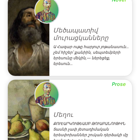
Մեծապատիվ
մուրացկանները
Ա Հազար ութը հարյուր յոթանասուն․․․
չեմ հիշեր՝ քանիին, սեպտեմբերի
երեսունը մեկին,― ներեցեք,
երեսուն…
Prose
Մեղու
ՔՈՒԷԱՐԿՈՒԹԵԱՄԲ ԹՈՒԱԲԱՆՈՒԹԻՒՆ
Տասնի չափ յետադիմական
երեսփոխաններ շուկան դերձակի մը