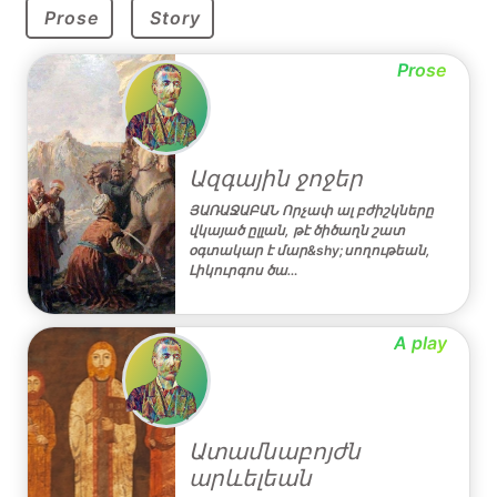
Prose
Story
Prose
Ազգային ջոջեր
ՅԱՌԱՋԱԲԱՆ Որչափ ալ բժիշկները
վկայած ըլլան, թէ ծիծաղն շատ
օգտակար է մար&shy;սողութեան,
Լիկուրգոս ծա…
A play
Ատամնաբոյժն
արևելեան