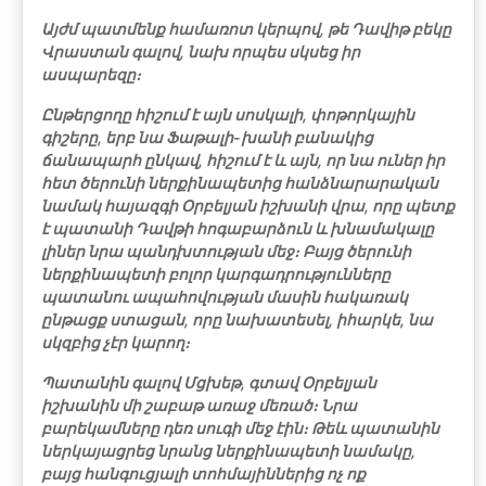
Այժմ պատմենք համառոտ կերպով, թե Դավիթ բեկը
Վրաստան գալով, նախ որպես սկսեց իր
ասպարեզը։
Ընթերցողը հիշում է այն սոսկալի, փոթորկային
գիշերը, երբ նա Ֆաթալի-խանի բանակից
ճանապարհ ընկավ, հիշում է և այն, որ նա ուներ իր
հետ ծերունի ներքինապետից հանձնարարական
նամակ հայազգի Օրբելյան իշխանի վրա, որը պետք
է պատանի Դավթի հոգաբարձուն և խնամակալը
լիներ նրա պանդխտության մեջ։ Բայց ծերունի
ներքինապետի բոլոր կարգադրությունները
պատանու ապահովության մասին հակառակ
ընթացք ստացան, որը նախատեսել, իհարկե, նա
սկզբից չէր կարող։
Պատանին գալով Մցխեթ, գտավ Օրբելյան
իշխանին մի շաբաթ առաջ մեռած։ Նրա
բարեկամները դեռ սուգի մեջ էին։ Թեև պատանին
ներկայացրեց նրանց ներքինապետի նամակը,
բայց հանգուցյալի տոհմայիններից ոչ ոք