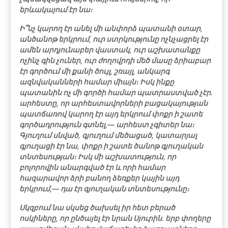
երևակայում էր նա։
Ի՞նչ կարող էր անել մի անփորձ պատանի օտար,
անծանոթ երկրում, ուր ստրկությունը ոչնչացրել էր
ամեն արդյունաբեր վաստակ, ուր աշխատանքը
ոչինչ գին չուներ, ուր ժողովրդի մեծ մասը ձրիաբար
էր գործում մի քանի ծույլ, շռայլ, անկարգ
ազնվականների համար միայն։ Իսկ ինքը
պատանին ոչ մի գործի համար պատրաստված չէր.
արհեստը, որ արհեստավորների բացակայության
պատճառով կարող էր այդ երկրում փոքր ի շատե
գործադրություն գտնել,― արհեստ չգիտեր նա։
Գյուղում սնված, գյուղում մեծացած, կատարյալ
գյուղացի էր նա, փոքր ի շատե ծանոթ գյուղական
տնտեսության։ Իսկ մի աշխատություն, որ
բոլորովին անարգված էր և որի համար
հազարավոր ձրի բանող ձեռքեր կային այդ
երկրում,― դա էր գյուղական տնտեսությունը։
Սկզբում նա սկսեց ծախսել իր հետ բերած
ոսկիները, որ ընծայել էր նրան Սյուրին. երբ փողերը