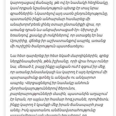
կարողացավ ճանաչել, թե ով էր նամակի հեղինակը,
կամ որքան նշանակություն պետք էր տալ նրա
գրածներին։ Նկատելով այդ սառն ընդունելությունը,
պատանին ինքն անհարմար համարեց մի
անախորժ բեռն լինել օտար ընտանիքի վրա, որ
առանց դրան ևս անբախտացած էր։ Սիրտը լի
եռանդով, քսակը լի ոսկիներով, որ ստացել էր նա
Սյուրիից, վճռեց իր աշխատանքով ապրել, առանց
մի ուրիշին ծանրություն պատճառելու։
Նա հետ դարձրեց իր հետ եկած մարդիկներին, գրեց
ներքինապետին, թեև իշխանը, որի վրա հույս ուներ
նա, մեռած է, բայց ինքը այնքան ուժ է զգում իր մեջ,
որ առանց խնամակալի ևս կարող է այդ երկրում մի
պարապմունք գտնել և անկախ ու անկարոտ
ապրել։ Վերջացնելով իր նամակը անհուն
շնորհակալություններով ծերունու
բարերարությունների մասին, պատանին աղաչում
էր նրան, որ այլևս իր համար հոգ չտանե, որովհետև
ինքը կարող է կյանքի մեջ իրան ճանապարհ բաց
անել։ Իսկ պատանու անձնավստահությունը
չպսակվեցավ այն փայլուն հույսերով, որ