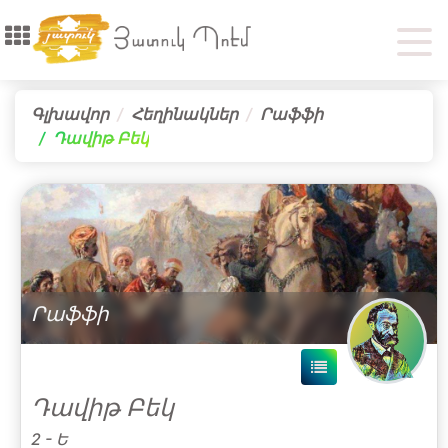
Գլխավոր
Հեղինակներ
Րաֆֆի
Դավիթ Բեկ
Րաֆֆի
Դավիթ Բեկ
2 - Ե