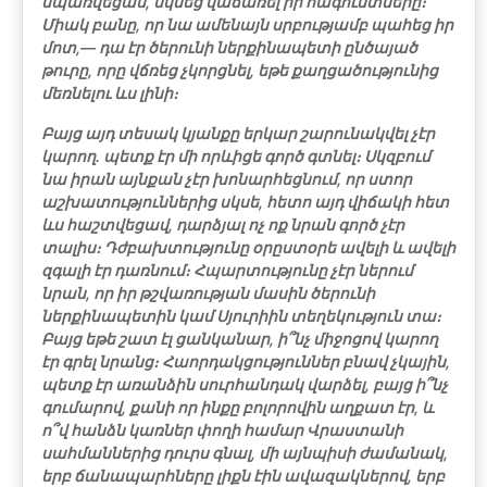
սպառվեցան, սկսեց վաճառել իր հագուստները։
Միակ բանը, որ նա ամենայն սրբությամբ պահեց իր
մոտ,― դա էր ծերունի ներքինապետի ընծայած
թուրը, որը վճռեց չկորցնել, եթե քաղցածությունից
մեռնելու ևս լինի։
Բայց այդ տեսակ կյանքը երկար շարունակվել չէր
կարող. պետք էր մի որևիցե գործ գտնել։ Սկզբում
նա իրան այնքան չէր խոնարհեցնում, որ ստոր
աշխատություններից սկսե, հետո այդ վիճակի հետ
ևս հաշտվեցավ, դարձյալ ոչ ոք նրան գործ չէր
տալիս։ Դժբախտությունը օրըստօրե ավելի և ավելի
զգալի էր դառնում։ Հպարտությունը չէր ներում
նրան, որ իր թշվառության մասին ծերունի
ներքինապետին կամ Սյուրիին տեղեկություն տա։
Բայց եթե շատ էլ ցանկանար, ի՞նչ միջոցով կարող
էր գրել նրանց։ Հաորդակցություններ բնավ չկային,
պետք էր առանձին սուրհանդակ վարձել, բայց ի՞նչ
գումարով, քանի որ ինքը բոլորովին աղքատ էր, և
ո՞վ հանձն կառներ փողի համար Վրաստանի
սահմաններից դուրս գնալ, մի այնպիսի ժամանակ,
երբ ճանապարհները լիքն էին ավազակներով, երբ