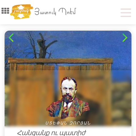
ՍՏԵՓԱՆ ԶՈՐՅԱՆ
Հանցանք ու պատիժ