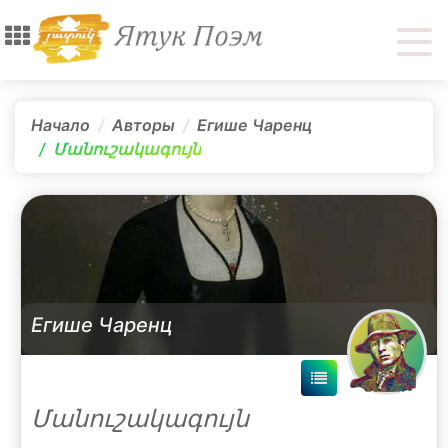
Начало
Авторы
Егише Чаренц
Մանուշակագույն
Егише Чаренц
Մանուշակագույն