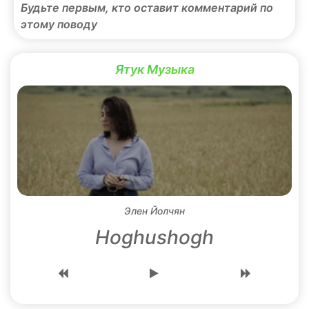
Будьте первым, кто оставит комментарий по
этому поводу
Ятук Музыка
Элен Йолчян
Hoghushogh