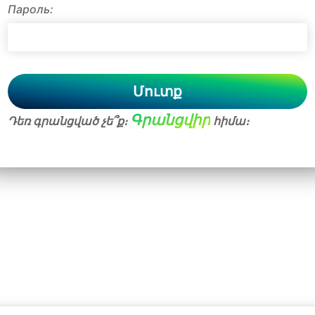
Пароль:
Մուտք
Գրանցվիր
Դեռ գրանցված չե՞ք։
հիմա։