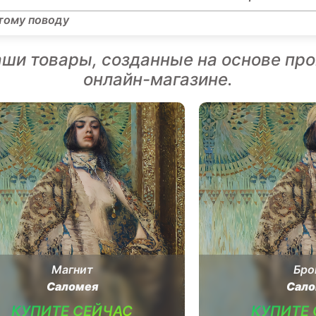
этому поводу
аши товары, созданные на основе про
онлайн-магазине.
Магнит
Бро
Саломея
Сало
КУПИТЕ СЕЙЧАС
КУПИТЕ