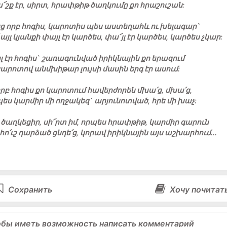
՜շք էր, սիրտ, հրափթիթ ծաղկումը քո հրաշուշան:
ց որբ հոգիս, կարոտիս պես աստեղահև ու խելագար՝
 այլ կյանքի փայլ էր կարծես, փա՜յլ էր կարծես, կարծես չկար:
լ էր հոգիս` շառագունված իրիկնային քո երազում
կարոտով անմխիթար լույսի մասին երգ էր ասում:
որբ հոգիս քո կարոտում հավերժորեն մխա՛ց, մխա՛ց,
ես կարմիր մի ողջակեզ` արյունոտված, հրե մի խաչ:
 ծաղկեցիր, սի՜րտ իմ, որպես հրափթիթ, կարմիր գարուն
հո՛ւշ դարձած ցնդե՛ց, կորավ իրիկնային այս աշխարհում...
Сохранить
Хочу почитат
обы иметь возможность написать комментарий