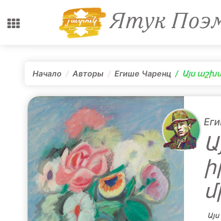
Начало
Авторы
Егише Чаренц
Այս աշխա
Ег
Ա
ի
մ
Այս