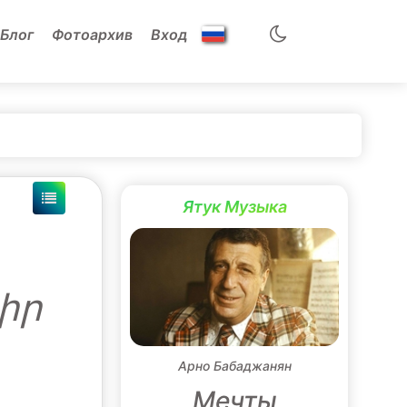
Блог
Фотоархив
Вход
Ятук Музыка
իր
Арно Бабаджанян
Mечты