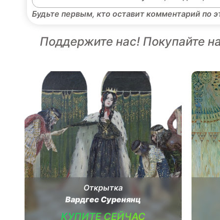
Будьте первым, кто оставит комментарий по 
Поддержите нас! Покупайте н
Открытка
Вардгес Суренянц
КУПИТЕ СЕЙЧАС