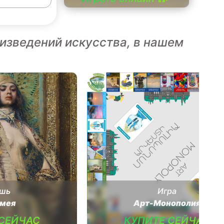
изведений искусства, в нашем
шь
Игра
мея
Арт-Монополия
 СЕЙЧАС
КУПИТЕ СЕЙЧАС