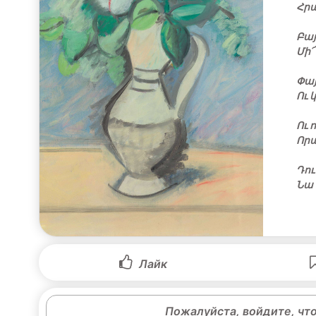
Հրա
Բայ
Մի՜
Փայ
Ու 
Ու 
Որպ
Դու
Նա 
Лайк
Пожалуйста, войдите, чт