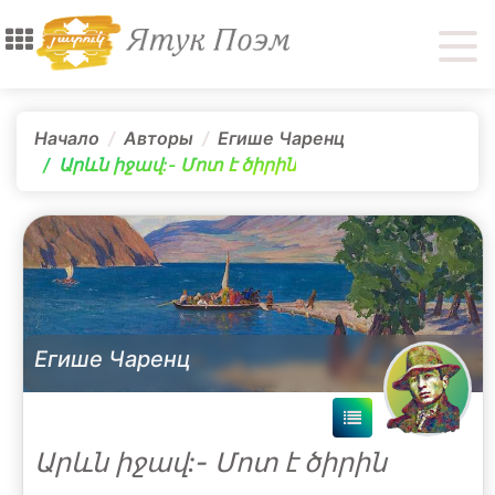
Начало
Авторы
Егише Чаренц
Արևն իջավ:- Մոտ է ծիրին
Егише Чаренц
Արևն իջավ:- Մոտ է ծիրին