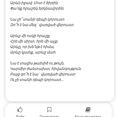
Արևն իջավ: Մոտ է ծիրին:
Փա՛ռք հրաշեկ երկնավորին:
Նա չի՜ տանի դեպի կորուստ
Զո՜հ է նա մեզ` վառված վերուստ:
Արևը մի ոսկի հրաշք,
Հրե մի սիրտ, հրե մի աչք:
Արևը, որ խե՛նթ է հիմա,
Արևը կյանք, արևը մահ:
Նա է տալիս թախիծ ու թույն,
Կարմիր ժանտախտ, հիվանդություն:
Բայց զո՜հ է նա` վառված վերուստ
Ու չի տանի դեպի կորուստ...
Лайк
Сохранить
Хочу почитать