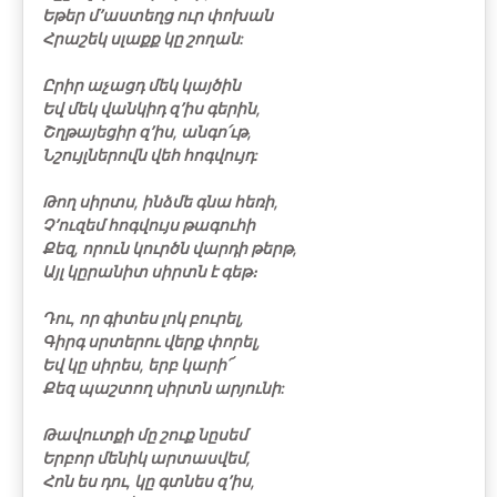
Եթեր մ՚աստեղց ուր փոխան
Հրաշեկ սլաքք կը շողան:
Ըրիր աչացդ մեկ կայծին
Եվ մեկ վանկիդ զ՚իս գերին,
Շղթայեցիր զ՚իս, անգո՛ւթ,
Նշույլներովն վեհ հոգվույդ:
Թող սիրտս, ինձմե գնա հեռի,
Չ՚ուզեմ հոգվույս թագուհի
Քեզ, որուն կուրծն վարդի թերթ,
Այլ կըրանիտ սիրտն է գեթ։
Դու, որ գիտես լոկ բուրել,
Գիրգ սրտերու վերք փորել,
Եվ կը սիրես, երբ կարի՜
Քեզ պաշտող սիրտն արյունի:
Թավուտքի մը շուք նըսեմ
Երբոր մենիկ արտասվեմ,
Հոն ես դու, կը գտնես զ՚իս,