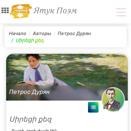
Начало
Авторы
Петрос Дурян
Սիրեցի քեզ
Петрос Дурян
Սիրեցի քեզ
Շաղի, շողի ժամք էին.