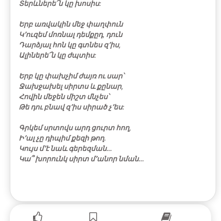
Տերևներե՜ն կը խոսիս:
Երբ առվակին մեջ փաղփուն
Կ՚ուզեմ մոռնալ դեմքըդ, դուն
Դարձյալ հոն կը գտնես զ՚իս,
Ալիներե՜ն կը ժպտիս:
Երբ կը փախչիմ ժայռ ու սար՝
Ջախջախել սիրտս և քընար,
Հովին մեջեն միշտ մնչես՝
Թե դու բնավ զ՚իս սիրած չ՚ես:
Գրկեմ սրտովս արդ ցուրտ հող,
Ի՚ալ չը դիպիմ քեզի թող.
Կույս մ՚է նաև գերեզման…
Կա՞ խորունկ սիրտ մ՚անոր նման…
1869