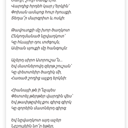
Վարդից հրդեհ կար յ՚երկին՝
Փոխան
ամպոց հուր հյուսքի.
Տեղա՜ր մարգրիտ և ոսկի:
Թավուտքի մը խոր ծաղկոտ
Ընկողմանած նըվաղկոտ՝
Կը հևայիր դու տժգույն,
Ամրան սյուքի մը հանգույն:
Աչերդ սիրո Ատրուշա՜ն…
Եվ մատներովդ զերթ շուշան՝
Կը փետտեիր ծաղիկ մի,
Հառած շողից աչքդ երկնի:
Հիանայի թե ի՜նչպես
Փետտել թերթեր վարդին վես՝
Եվ թափթըփել քու գիրգ գիրկ
Կը զորեին մատներդ գիրգ:
Եվ նըվաղկոտ այդ աչեր
Նըշուլեին նո՜ր եթեր,