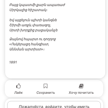
Բայց կպատմի քարն ապառաժ
Մրրկալից հիշատակ։
Եվ այցելուն պիտի կանգնե
Շիրմի առջև փառագոչ,
Սրտի խորքից բացականչե
Ձայնով հպարտ ու դողդոջ
«Ոսկերացդ հանգիստ,
Աննման արտիստ»։
1891
Лайк
Сохранить
Хочу почитать
Пожалуйста, войдите, чтобы иметь