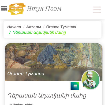
Начало
Авторы
Оганес Туманян
Դերասան Ադամյանի մահը
Оганес Туманян
Դերասան Ադամյանի մահը
«Մեռնել-քնել»