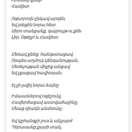
Համլետ
Ոգևորողն ընկավ արդեն,
Եվ լռեցին նորա հետ
Սիրո տանջանք, զայրույթ ու քեն
Լիր, Օթելլո և Համլետ։
Մեռավ քնեց, հանգստացավ.
Որպես աղմուկ կենդանության,
Մեռելության միջից անցավ
Եվ չքացավ հավիտյան։
Էլ չի լսվիլ նորա ձայնը
Իմաստներով ոգեշունչ,
Հավերժացավ աստվածայինը,
Մնաց դիակն անմռունչ։
Եվ կըհանգչի լուռ և անշարժ
Դերասանը քարի տակ,