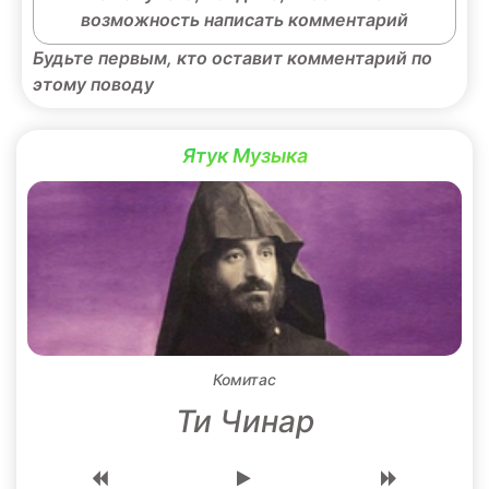
возможность написать комментарий
Будьте первым, кто оставит комментарий по
этому поводу
Ятук Музыка
Комитас
Ти Чинар