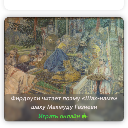
Фирдоуси читает поэму «Шах-наме»
шаху Махмуду Газневи
Играть онлайн