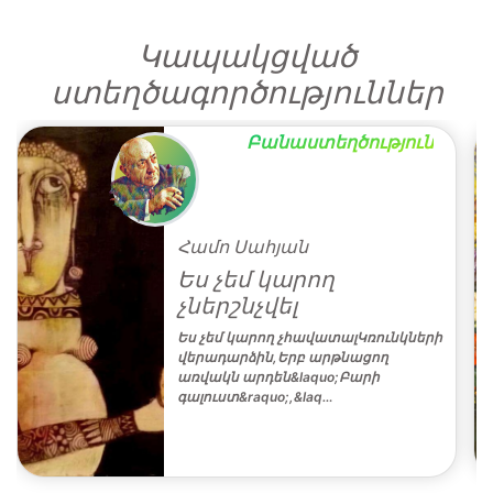
Կապակցված
ստեղծագործություններ
Բանաստեղծություն
Համո Սահյան
Ես չեմ կարող
չներշնչվել
Ես չեմ կարող չհավատալԿռունկների
վերադարձին,Երբ արթնացող
առվակն արդեն&laquo;Բարի
գալուստ&raquo;,&laq…