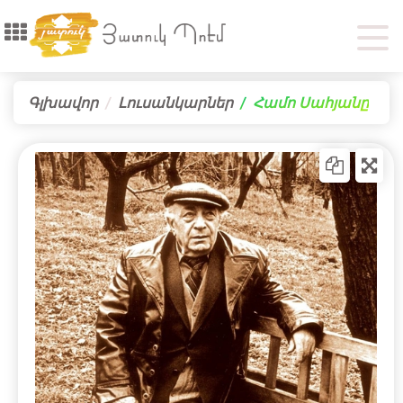
Գլխավոր
Լուսանկարներ
Համո Սահյանը