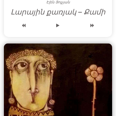
Էլեն Յոլչյան
Լարային քառյակ – Քամի