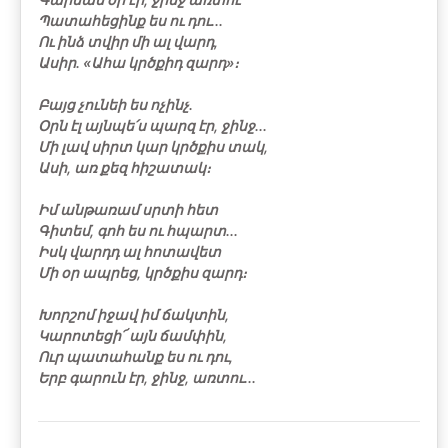
Պատահեցինք ես ու դու․․․
Ու ինձ տվիր մի ալ վարդ,
Ասիր․ «Ահա կրծքիդ զարդ»։
Բայց չունեի ես ոչինչ․
Օրն էլ այնպե՛ս պարզ էր, ջինջ․․․
Մի լավ սիրտ կար կրծքիս տակ,
Ասի, առ քեզ հիշատակ։
Իմ անթառամ սրտի հետ
Գիտեմ, գոհ ես ու հպարտ․․․
Իսկ վարդդ ալ հոտավետ
Մի օր ապրեց, կրծքիս զարդ։
Խորշոմ իջավ իմ ճակտին,
Կարոտեցի՜ այն ճամփին,
Ուր պատահանք ես ու դու,
Երբ գարուն էր, ջինջ, առտու․․․