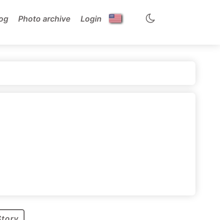
og
Photo archive
Login
Story