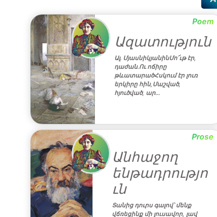
Poem
Ազատություն
Ալ․ ՄյասնիկյանինՄո՜ւթ էր,
դաժան․Ու ոճիրը
թևատարածՀսկում էր լուռ
երկիրը հին,Մաշված,
հյուծված, ար…
Prose
Անհաջող
ենթադրությո
ւն
Տանից դուրս գալով՝ մենք
վճռեցինք մի լուսավոր, լավ