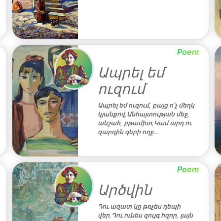
Poem
Ապրել եմ
ուզում
Ապրել եմ ուզում, բայց ո՛չ մեղկ
կյանքով,Անհայտության մեջ,
անշահ, բթամիտ,Կամ արդ ու
զարդին գերի ողջ…
Poem
Արծվին
Դու ազատ կը թռչես դեպի
վեր,Դու ունես զույգ հզոր, լայն