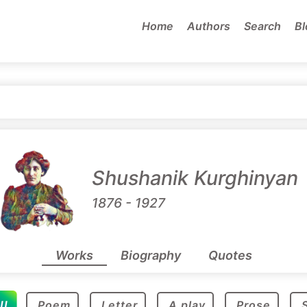
Home
Authors
Search
Bl
Shushanik Kurghinyan
1876 - 1927
Works
Biography
Quotes
ll
Poem
Letter
A play
Prose