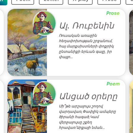
Prose
Ալ․ Ռուբենին
Ռուսական առաջին
հեղափոխության շրջանում,
հայ մարքսիստների փոքրիկ
ընտանիքի երևան գալը, իր
փայլո…
Poem
Անցած օրերը
Մի՞թե արշալույս շողով
վարդավառ,Փափլիկ ամպերը
ծիրանի հագած,Կամ
վերջալույսը շքեղ
հրավառ՝Արքայի նման…