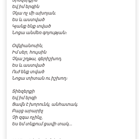
Եվ իմ երգին
Չկա ոչ մի ախոյան․
Ես և աստված
Կյանք ենք տված
Նոցա անմեռ գոյության։
Օվկիանոսին,
Իմ սեր, հույսին
Չկա շղթա, գերիշխող․
Ես և աստված
Ուժ ենք տված
Նոցա տիտան ու իշխող։
Տիեզերքի
Եվ իմ երգի
Ցավն է խորունկ, անհատակ․
Բայց արարիչ
Չի զգա ոչինչ,
Ես եմ տնքում ցավի տակ․․․