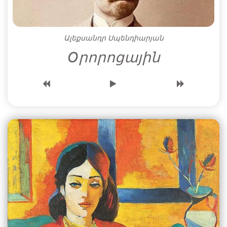
Ալեքսանդր Սպենդիարյան
Oրորոցային