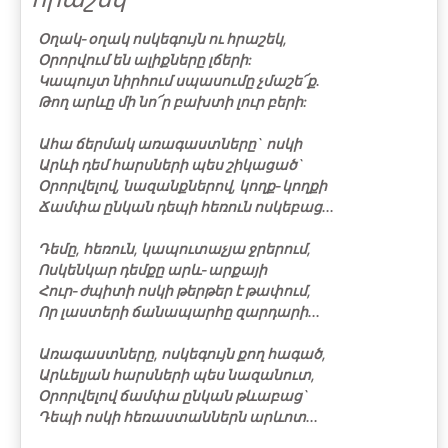
Օղակ-օղակ ոսկեգույն ու հրաշեկ,
Օրորվում են ալիքները լճերի:
Կապույտ նիրհում սպասումը չմաշե՜ք.
Թող արևը մի նո՜ր բախտի լուր բերի:
Ահա ճերմակ առագաստները` ոսկի
Արևի դեմ հարսների պես շիկացած`
Օրորվելով, նազանքներով, կողք-կողքի
Ճամփա ընկան դեպի հեռուն ոսկեբաց...
Դեմը, հեռուն, կապուտաչյա ջրերում,
Ոսկենկար դեմքը արև-արքայի
Հուր-ժպիտի ոսկի թերթեր է թափում,
Որ լաստերի ճանապարհը զարդարի...
Առագաստները, ոսկեգույն քող հագած,
Արևելյան հարսների պես նազանուտ,
Օրորվելով ճամփա ընկան թևաբաց`
Դեպի ոսկի հեռաստաններն արևոտ...