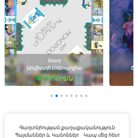
Խաղ
Արվեստի Մոնոպոլիա
Ծա
ԳՆԻՐ ՀԻՄԱ
Գաղտնիության քաղաքականություն
Պայմաններ և Կանոններ
Կապ մեզ հետ