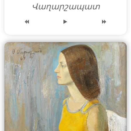
Վաղարշապատ