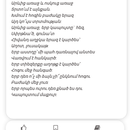
Արևից առաջ և ոսկուց առաջ
Տրտո՛ւմ է այնքան.
Խմում է հոգին բաժակը երազ
Այդ կո՜ւյս տրտմության:
Արևից առաջ, երբ կապույտը` հեզ,
Սփրթնա՛ծ, գունա՛տ
Հիվանդ աղջկա երազ է կարծես՝
Աղոտ, լուսակաթ:
Երբ աստղը՝ մի պահ դառնալով անտես
Վառվում է հանկարծ:
Երբ տիեզերքը աղոթք է կարծես՝
Հոգու մեջ հանգած:
Երբ դեռ ո՜չ մի ձայն չի՜ ընկնում հոգու
Բաժակի մեջ լուռ:
Երբ որպես ուրու դեռ քնած ես դու
Կապույտում մաքուր: