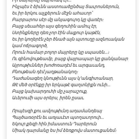
Ինչպէս է ձիւնն աստուածընծայ Տաւրոսներուն,
Եւ իր երկու աչքերուն մէջն ահաւոր՝
Բարբարոս սէր մը անյագուրդ կը վառէր։
Բայց սեւահեր այս գեղուհին ամուլ էր,
Ստինքները դեռ չոր էին մաքուր կաթէն,
Եւ իր կողերէն չեր ծնած այն պտուղը ազնուական
կամ ոճրագործ,
Որուն համար բոլոր մայրերը կը սպասեն…։
Ու գինովութեամբ, բայց վայրապար կը ցանկանար
Այրութիւններ խոժոռադէմ եւ արգաւանդ,
Բնութեան դէմ յաղթանակող։
Դաժանագեղ կնութիւնն այս կ՚անգիտանար,
Թէ մեծ օրէնքը իր երկաթէ գաղտնիքն ունի…
Բայց կախարդուհի մը չարաշուք,
Աւերումի այս օրերս, իրեն ըսաւ.
Որպէսզի քու ամլութիւնդ ադամանդեայ
Պայծառօրէն եւ առյաւէտ պտղաւորուի…
Եկուր քեզի հին իմաստուն Դարերուն
Միակ դարմանը ես իմ ձեռքովս մատուցանեմ։