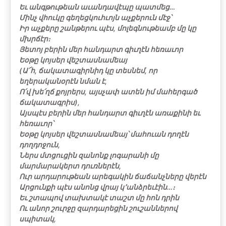
Եւ անգթութեան աւանդավէպը պատմեց…
Մինչ վհուկը գեղեցկուհւոյն աչքերուն մէջ՝
Իր աչքերը շանթերու պէս, մոլեգնութեամբ մը կը
մխրճէր։
Յետոյ բերին մեր հանդարտ գիւղէն հեռաւոր
Եօթը կոյսեր վեշտասնամեայ
(Ա՜հ, ճակատագիրնիդ կը տեսնեմ, որ
եղերականօրէն նման է,
Ո՛վ խե՛ղճ քոյրերս, այսչափ ատեն իմ մահերգած
ճակատագրիս),
Այսպէս բերին մեր հանդարտ գիւղէն առաքինի եւ
հեռաւոր՝
Եօթը կոյսեր վեշտասնամեայ՝ մահուան դողէն
դողդոջուն,
Ներս մտցուցին զանոնք լոգարանի մը
մարմարակերտ դուռներէն,
Ուր արդարութեան արեգակին ճաճանչները վերէն
Արցունքի պէս անոնց վրայ կ՚անձրեւէին…։
Եւ շտապով տախտակէ տաշտ մը հոն դրին
Ու անոր շուրջը զարդարեցին շուշաններով
սպիտակ,