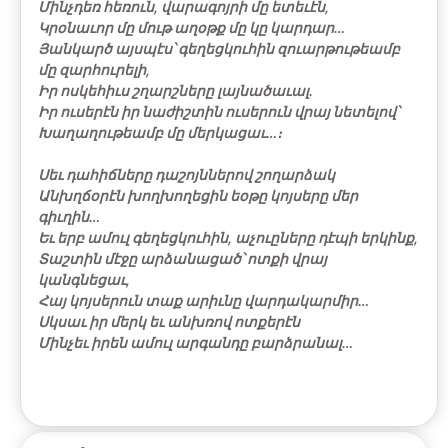
Մինչդեռ հեռուն, վարագոյրի մը ետեւէն,
Կրօնաւոր մը մութ աղօթք մը կը կարդար…
Յանկարծ այսպէս՝ գեղեցկուհին զուարթութեամբ
մը զարհուրելի,
Իր ոսկեհիւս շղարշները լայնածաւալ.
Իր ուսերէն իր նաժիշտին ուսերուն վրայ նետելով՝
Խաղաղութեամբ մը մերկացաւ…։
Սեւ դահիճները դաշոյններով շողարձակ
Անխղճօրէն խողխողեցին եօթը կոյսերը մեր
գիւղին…
Եւ երբ ամուլ գեղեցկուհին, աչուըները դէպի երկինք,
Տաշտին մէջը արձանացած՝ ոտքի վրայ
կանգնեցաւ,
Հայ կոյսերուն տաք արիւնը վարդակարմիր…
Սկսաւ իր մերկ եւ անխռով ոտքերէն
Մինչեւ իրեն ամուլ արգանդը բարձրանալ…