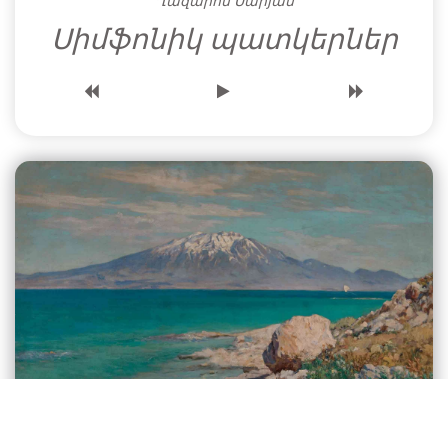
Ղազարոս Սարյան
Սիմֆոնիկ պատկերներ
Սիփան լեռը Կտուց կղզուց