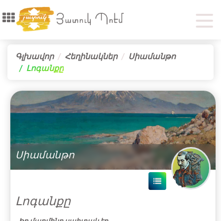
Գլխավոր
Հեղինակներ
Սիամանթո
Լոգանքը
Սիամանթո
Լոգանքը
Իր մարմինը սպիտակ էր…