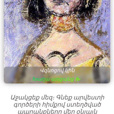
Վզնոցով կին
Խաղա առցանց
Աջակցեք մեզ։ Գնեք արվեստի
գործերի հիմքով ստեղծված
ապրանքները մեր օնլայն