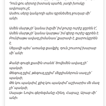
Դուն քու սիրտը իստակ պահե, յադի խոսկը
ավտալու չէ,
Ասծու սերը կանչողի պես դըռնեմեդ ջուղաբ մի՛
անի։
Ամեն մարթ չի՛ կանա խըմի՝ իմ ջուրը ուրիշ ջըրեն է՛,
Ամեն մարթ չի՛ կանա կարթա՝ իմ գիրը ուրիշ գըրեն է.
Բունիաթս ավազ չիմանաս՝ քարափ է, քարուկըրեն
է,
Սելավի պես՝ առանց ցամքիլ, դուն շուտով խարաբ
մի՛ անի:
Քանի գուզե քամին տանե՝ ծովեմեն ավազ չի՛
պակսի.
Թեգուզ ըլիմ, թեգուզ չըլիմ՝ մեջլիսներուն սազ չի՛
պակսի,
Թե կու պակսիմ, քիզ կու պակսիմ՝ աշխարիս մե մազ
չի՛ պակսի,
Սայաթ−Նովու գերեզմանը Հինդ, Հաբաշ, Արաբ մի՛
անի։