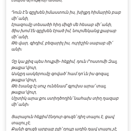
Դուն է՛ն գըլխեն իմաստուն իս, խիլքդ հիմարին բաբ
մի՛ անի,
էրազումը տեսածի հիդ միզի մե հեսաբ մի՛ անի,
Յիս խոմ էն գըլխեն էրած իմ, նուրմեկանց քաբաբ
մի՛ անի,
Թե վար, գիդիմ, բեզարիլ իս, ուրիշին սաբաբ մի՛
անի։
Չը կա քիզ պես հուքմի-հեքիմ, դուն Րոստոմի Զալ,
թաքա՚վուր,
Ասկըդ ասկերումը գոված՝ համ դո՛ւն իս գոզալ,
թաքա՚վուր,
Թե էսանց էլ սուչ ունենամ՝ գլուխս արա՛ տալ,
թաքա՚վուր,
Մըտիկ արա քու ստիղծողին՝ նահախ տիղ ղազաբ
մի՛ անի։
Յարալուն հեքիմ էնդուր գուզե՝ դիղ տալու է, ցավ
տալու չէ,
Քանի գուզե արբաբ ըլի՝ ղուլը աղին դավ տալու չէ,