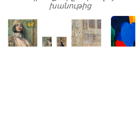
խանութից
Էջանշան
Վարդգես Սուրենյանց
ԳՆԻՐ ՀԻՄԱ