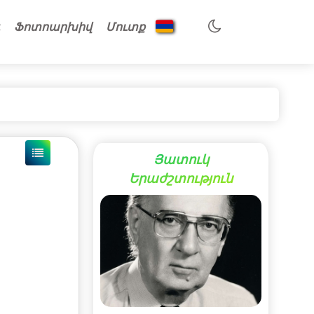
Ֆոտոարխիվ
Մուտք
Յատուկ
Երաժշտություն