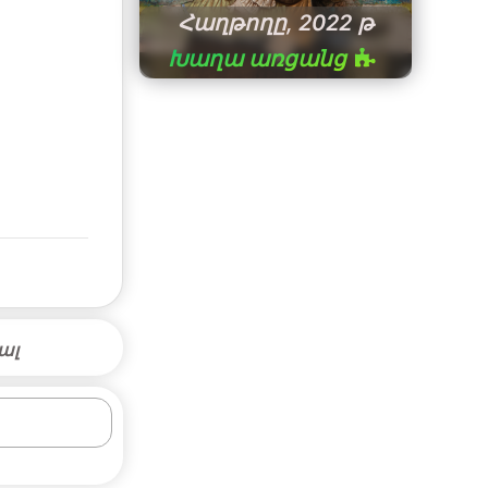
Հաղթողը, 2022 թ
Խաղա առցանց
ալ