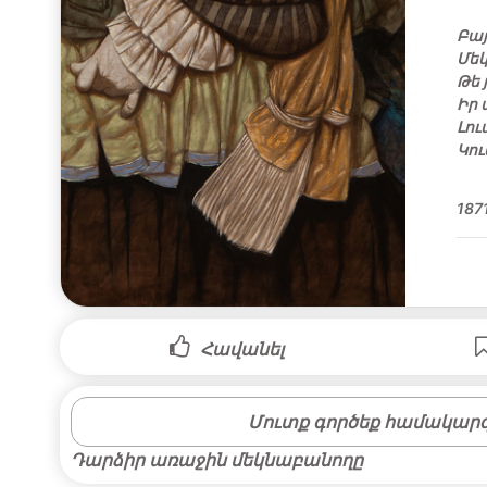
Բայ
Մեկ
Թե 
Իր 
Լու
Կու
187
Հավանել
Մուտք գործեք համակարգ
Դարձիր առաջին մեկնաբանողը