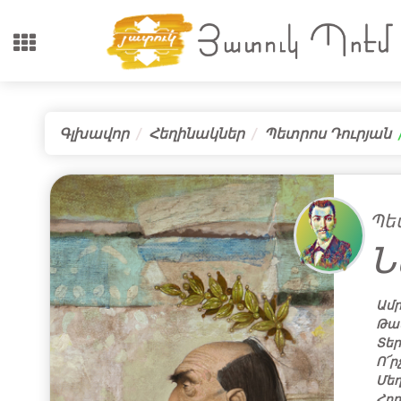
Գլխավոր
Հեղինակներ
Պետրոս Դուրյան
Պե
Ն
Ամ
Թավ
Տեր
Ո՜ր
Մե
Հող