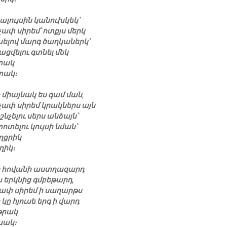
ալույսին կանուխկեկ՝
չափ սիրեմ՝ ոտքյս մերկ
ելով մարգ ծաղկաներկ՝
ացվելու գտնել մեկ
տակ
տակ։
 միայնակ ես գամ ման,
չափ սիրեմ կրակներս այն
շնչելու սերս անձայն՝
ոտելու կույսի նման՝
ղցրիկ
ղիկ։
բ հովանի աստղազարդ
ա երկնից գմբեթարդ,
ափ սիրեմ ի սաղարթս
 կը հյուսե երգ ի վարդ
թրակ
խակ։