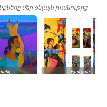
քները մեր օնլայն խանութից
ասեղ
Էջանշան
ում
Թորոս Ռոսլին
 ՀԻՄԱ
ԳՆԻՐ ՀԻՄԱ