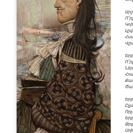
Արշ
Ո՜ր
Կոխ
Լըվ
Հս
Վը
Երբ
Ո՜ր
Ներ
Հոտ
Քա
Ծա
Եր
Ըլլ
Որչ
Երբ
Թր
Սո