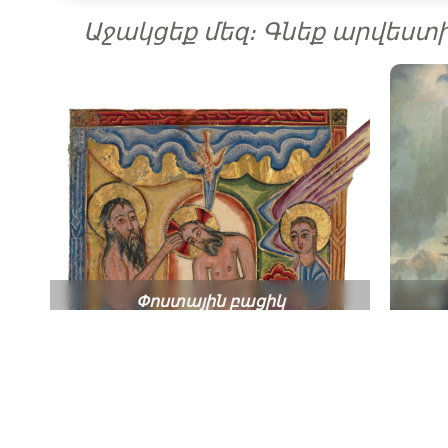
Աջակցեք մեզ։ Գնեք արվեստ
Փոստային բացիկ
Հայկական մանրանկարչություն
Ծո
ԳՆԻՐ ՀԻՄԱ