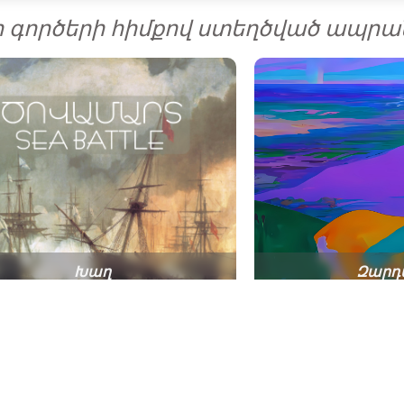
ի գործերի հիմքով ստեղծված ապրան
Խաղ
Զարդ
վամարտ Այվազովսկու ոճով
Ձգտ
ԳՆԻՐ ՀԻՄԱ
ԳՆԻՐ