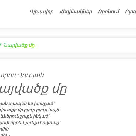
Գլխավոր
Հեղինակներ
Որոնում
Բլոգ
Նայվածք մը
տրոս Դուրյան
այվածք մը
րան տապեն ես խոնջած՝
ուտքի մը բյուր բյուր կայծ
ևներուն շուքն ինկած՝
չափ սիրեմ շունչն հովտաց՝
ղմիկ
միկ։