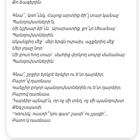
Քո ձագերին:
Գնա՜ , կռո՜ւնկ, Հայոց արտից ծի՜լ տար կանաչ`
Պանդուխտների՛ն,
Մի նշխար ձի՜ւն` Արարատից, ջո՜ւր Սեւանայ`
Պանդուխտներին.
Ականջիդ մէջ` մեր երգն ուրախ, աչքերիդ մէջ`
Մեր լոյսը նոր`
Մի բուռ հող տար` մահից փրկող սուրբ մանանայ`
Պանդուխտներին:
Գնա՜, շրջիր երկրէ երկիր ու ե՛տ դարձիր,
Բարո՜վ դառնաս.
Կանչիր բոլոր պանդուխտներին ու ե՛տ դարձիր,
Բարով դառնաս.
Դարձիր այնպէ՛ս, որ ոչ մի տեղ, ոչ մի պանդուխտ
Քեզ չսպասի,
“Կռունկ, ուստի՞ կու գաս” չասի՛ ու չլացի՛...
Բարո՛վ դառնաս:
Համերգից Հետո