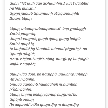
Ասիր. “Թէ մահ կայ աշխարհում, լաւ է մեռնեմ
Իմ հին բնում...”
Աչքըդ յառած Արարատի սէգ կատարին`
Թռար, եկար:
Եկար, տեսար անապատում` նոր ջրանցքի
Հուն է բացուել,
Վարդ է բացուել քարի վրայ, քարը կրկին
Տուն է դարձել
Եւ նախանձից Մասիսն անգամ թեքուել է, որ
Արազն անցնէ,
Ծուխ է ելնում ամէն տնից. հաւքն իր նախկին
Բոյնն է դարձել:
Եկար մեզ մօտ, քո թեւերին պանդուխտների
Վի՜շտը բերիր.
Նրանց կարօտն հայրենիքի ու դարերի
Ի՜ղձը բերիր.
Եկար, նորոգ բոյնըդ գտար ու չըւում ես
Ափերն օտար,
Որ ազատե՜ս Սեւ զուլումից ու ձուլումից