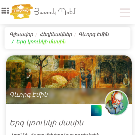
Գլխավոր
Հեղինակներ
Գևորգ Էմին
Երգ կռունկի մասին
Գևորգ Էմին
Երգ կռունկի մասին
Կռո՛ւնկ, Հայոց մոխիրը կար քո թեւերին,