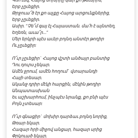
Երբ չըւեցիր.
Թրջուա՜ծ էր քո աչքը Հայոց արցունքներից,
Երբ չըւեցիր.
Ասիր. “Չե՜մ գայ էլ Հայաստան. մա՛հ է այնտեղ,
Եղեռն, աւա՜ր...”
Մեր երկրի պէս աւեր բոյնդ անտէր թողիր
Ու չըւեցիր:
Ո՜ւր չըւեցիր` Հայոց վշտի անծայր բանտից
Դու դուրս չեկար.
Ամէն ջրում, ամէն հողում` վտարանդի
Հայի տեսար.
Ականջ դրիր մէկի հարցին, մէկին թողիր
Անպատասխան
Եւ աշխարհում, ինչպէս նրանք, քո բնի պէս
Բոյն չտեսար:
Ո՜ւր գնացիր` մոխիր դարձաւ բոյնդ նորից,
Թռար եկար.
Հազար հրի միջով անցար, հազար սրից
Փրկուած եկար.