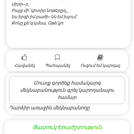
Սիրի~ր,
Բայց մի՛ կիտիր նոթերըդ,_
Ես երգի իմ բաժի~նն եմ խլում`
Քոնը քե՛զ կմնա, Օթե՛լլո:
Հավանել
Պահպանել
Ուզում եմ կարդալ
Մուտք գործեք համակարգ
մեկնաբանություն գրել կարողանալու
համար
Դարձիր առաջին մեկնաբանողը
Յատուկ Երաժշտություն