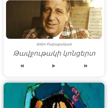
Առնո Բաբաջանյան
Թավջութակի կոնցերտ