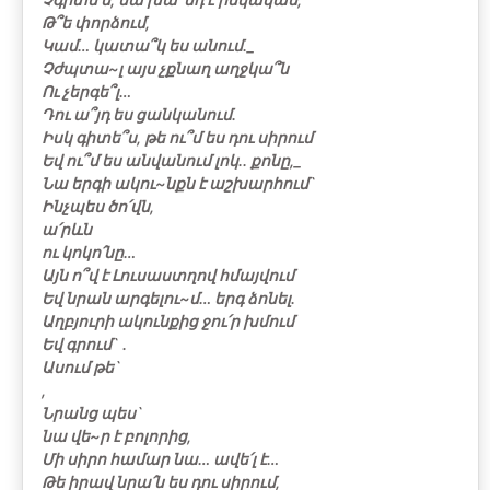
Թ՞ե փորձում,
Կամ… կատա՞կ ես անում._
Չժպտա~լ այս չքնաղ աղջկա՞ն
Ու չերգե՞լ…
Դու ա՞յդ ես ցանկանում.
Իսկ գիտե՞ս, թե ու՞մ ես դու սիրում
Եվ ու՞մ ես անվանում լոկ.. քոնը,_
Նա երգի ակու~նքն է աշխարհում`
Ինչպես ծո՛վն,
ա՛րևն
ու կոկո՛նը…
Այն ո՞վ է Լուսաստղով հմայվում
Եվ նրան արգելու~մ… երգ ձոնել.
Աղբյուրի ակունքից ջու՛ր խմում
Եվ գրում` .
Ասում թե`
,
Նրանց պես`
նա վե~ր է բոլորից,
Մի սիրո համար նա… ավե՛լ է…
Թե իրավ նրա՛ն ես դու սիրում,