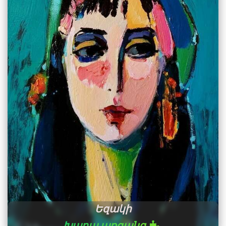
Եզակի
Խաղա առցանց