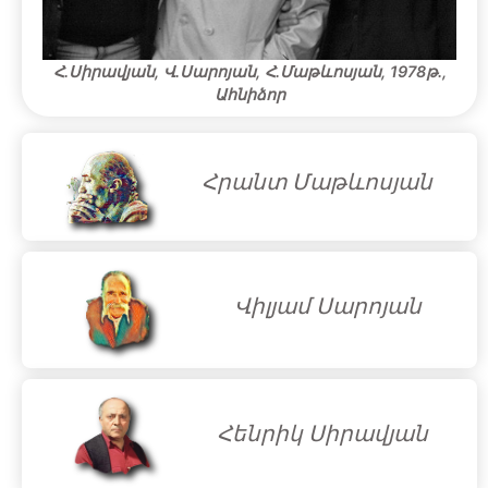
Հ.Սիրավյան, Վ.Սարոյան, Հ.Մաթևոսյան, 1978թ.,
Ահնիձոր
Հրանտ Մաթևոսյան
Վիլյամ Սարոյան
Հենրիկ Սիրավյան