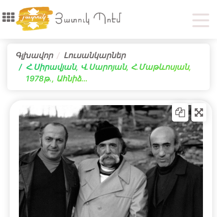
Գլխավոր
Լուսանկարներ
Հ.Սիրավյան, Վ.Սարոյան, Հ.Մաթևոսյան,
1978թ., Ահնիձ…