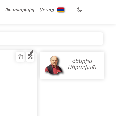
Ֆոտոարխիվ
Մուտք
Հենրիկ
Սիրավյան