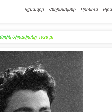
Գլխավոր
Հեղինակներ
Որոնում
Բլոգ
րիկ Սիրավյանը, 1928 թ․