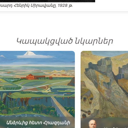
արդ Հենրիկ Սիրավյանը, 1928 թ․
Կապակցված նկարներ
Անձրևից հետո Հրազդանի