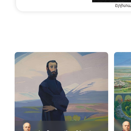
Երիտաս