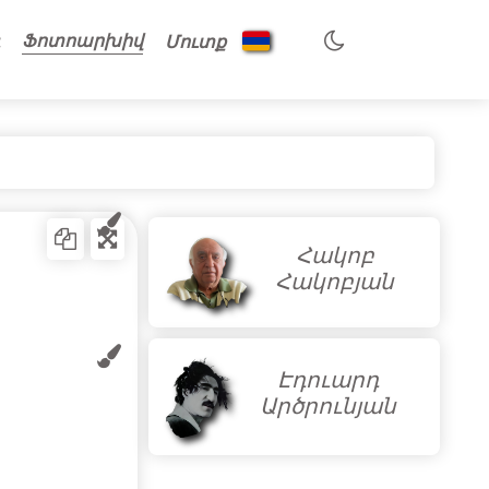
Ֆոտոարխիվ
Մուտք
Հակոբ
Հակոբյան
Էդուարդ
Արծրունյան