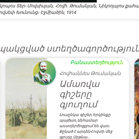
կոպոս Տեր-Մովսիսյան, Հովհ. Թումանյան, Նիկողայոս քահ
ովսեփ Խունունց։ Էջմիածին, 1914
ակցված ստեղծագործությու
Բանաստեղծություն
Հովհաննես Թումանյան
Ամառվա
գիշերը
գյուղում
Լուսընկա գիշեր,Երկինքը
պայծառ,Անհամար
աստղերՑոլցլում են վառ։
Քընած է արդենՀովտի մեջ
գյուղը,Մըթնա…