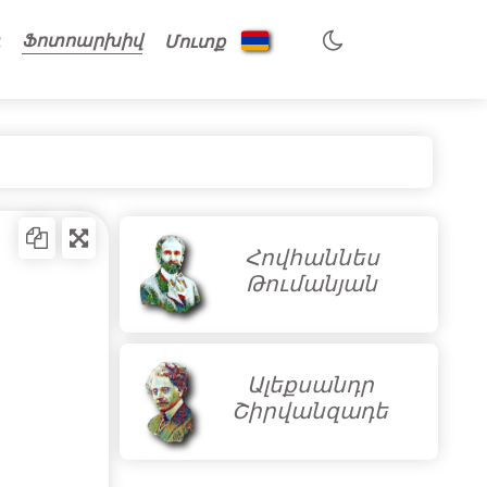
Ֆոտոարխիվ
Մուտք
Հովհաննես
Թումանյան
Ալեքսանդր
Շիրվանզադե