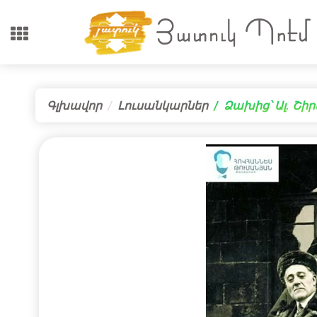
Գլխավոր
Լուսանկարներ
Ձախից՝ Ալ. Շի