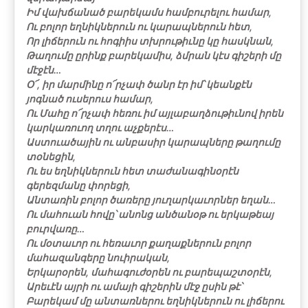
Իմ վախճանած բարեկամս համբուրելու համար,
Ու բոլոր եղնիկներուն ու կարապներուն հետ,
Որ լիճերուն ու հոգիիս տխրութիւնը կը հասկնան,
Թաղումը ըրինք բարեկամիս, ձմրան կէս գիշերի մը
մէջէն…
Օ՜, իր մարմինը ո՜րչափ ծանր էր իմ՝ կեանքէն
յոգնած ուսերուս համար,
Ու Մահը ո՜րչափ հեռու իմ այլաբաղձութիւնով իրեն
կարկառուող տղու աչքերէս…
Աստուածային ու անբասիր կարապները թաղումը
տօնեցին,
Ու ես եղնիկներուն հետ տաժանագինօրէն
գերեզմանը փորեցի,
Անտառին բոլոր ծառերը յուղարկաւորներ եղան…
Ու մահուան հովը՝ անոնց անծանօթ ու երկաթեայ
բուրվառը…
Ու մօտաւոր ու հեռաւոր քաղաքներուն բոլոր
մահազանգերը նուիրական,
Երկարօրեն, մահագուժօրեն ու բարեպաշտօրէն,
Արեւէն այրի ու ամայի գիշերին մէջ ըսին թէ՝
Բարեկամ մը անտառներու եղնիկներուն ու լիճերու