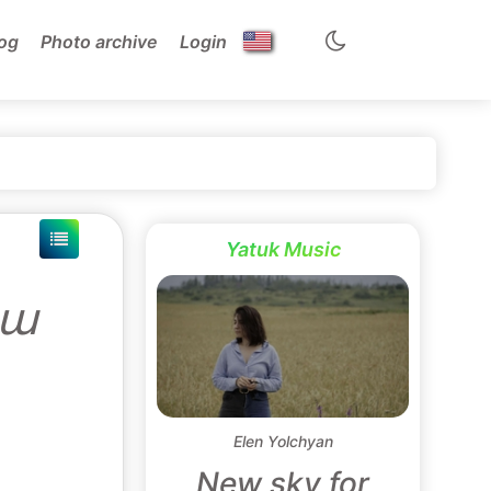
og
Photo archive
Login
Yatuk Music
սա
Elen Yolchyan
New sky for