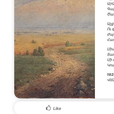
Արև
Գալ
Ծաղ
Աչք
Ու 
Ժպ
Հա
Միա
Տառ
Մի 
Կո
192
Վե
Like