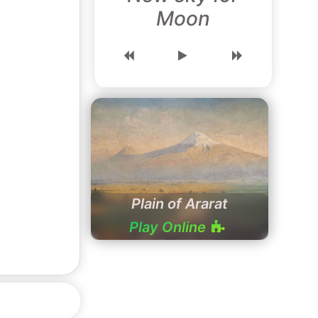
Moon
Plain of Ararat
Play Online