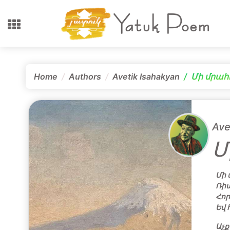
Home
Authors
Avetik Isahakyan
Մի մրահ
Ave
Մ
Մի 
Ռիա
Հոր
Եվ 
Աչք