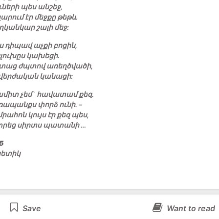
ների պես անշեջ,
արում էր մեջքը թեթև
կանկար շալի մեջ:
ս դիպավ աչքի բոցին,
գլուխըս կախեցի.
տաց ժպտով առեղծվածի,
վերժական կանացի:
միտ չեմ` հավատամ քեզ.
ապանքս փորձ ունի. –
մրահոն կույս էր քեզ պես,
տրեց սիրտս պատանի …
5
նետիկ
Save
Want to read