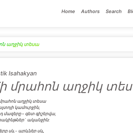
Home
Authors
Search
Bl
ոն աղջիկ տեսա
tik Isahakyan
ի մրահոն աղջիկ տե
մրահոն աղջիկ տեսա
լտոյի կամուրջին,
դ մազերը – գետ գիշերվա,
հակինթներ` ականջին:
երը սև - արևներ սև,