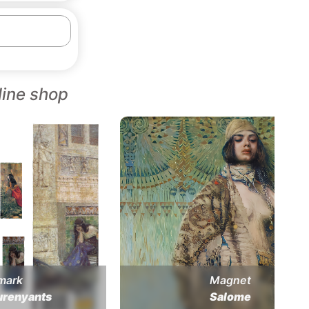
line shop
mark
Magnet
urenyants
Salome